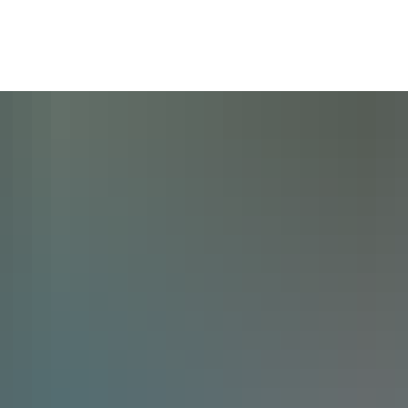
Draisinentour
Unsere D