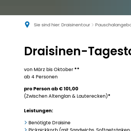
Sie sind hier:
Draisinentour
Pauschalangeb
Draisinen
Draisinen-Tagest
Tagestouren
von März bis Oktober
**
ab 4 Personen
pro Person ab € 101,00
(Zwischen Altenglan & Lauterecken)
*
Leistungen:
Benötigte Draisine
Picknickkorb (mit Sandwichs, Softgetränken