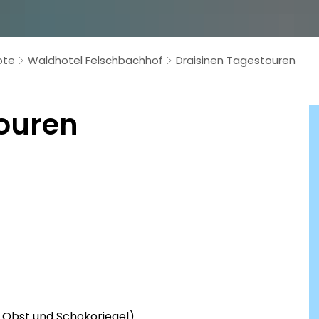
ote
Waldhotel Felschbachhof
Draisinen Tagestouren
ouren
, Obst und Schokoriegel)