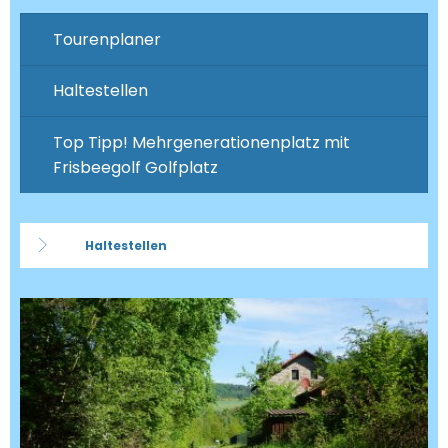
Tourenplaner
Haltestellen
Top Tipp! Mehrgenerationenplatz mit
Frisbeegolf Golfplatz
Haltestellen