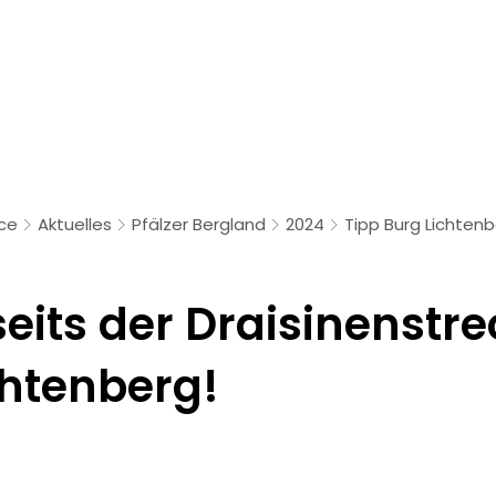
Draisinentour
Unsere D
ice
Aktuelles
Pfälzer Bergland
2024
Tipp Burg Lichten
eits der Draisinenstre
chtenberg!